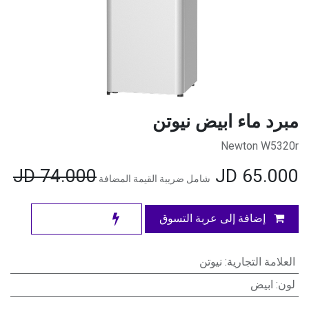
مبرد ماء ابيض نيوتن
Newton W5320r
JD
74.000
JD
65.000
شامل ضريبة القيمة المضافة
إضافة إلى عربة التسوق
العلامة التجارية
:
نيوتن
لون
:
ابيض