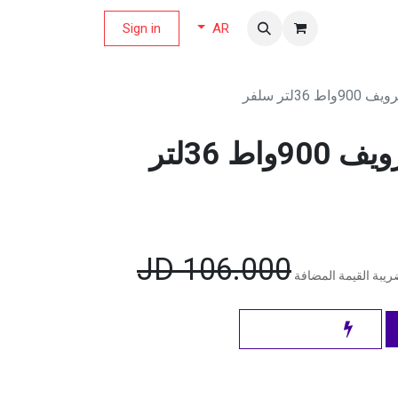
لة العروض
Sign in
AR
36لتر سلفر
نيوتن فرن ميكرويف 900واط 36لتر
JD
106.000
يبة القيمة المضافة