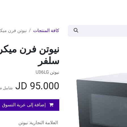
ات
BRANDS
موسمية
اقوى العروض
مج
كافة المنتجات
نيوتن فرن ميكرويف 900واط 
سلفر
نيوتن U36LG
JD
95.000
شامل ضر
إضافة إلى عربة التسوق
العلامة التجارية
:
نيوتن