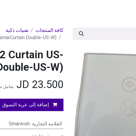
ات
BRANDS
موسمية
اقوى العروض
مج
كافة المنتجات
تقنيات ذكية
(smarCurtain Double-US-W)
2 Curtain US-
 Double-US-W)
JD
23.500
شامل ضر
إضافة إلى عربة التسوق
العلامة التجارية
:
Smarwish