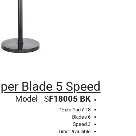
pper Blade 5 Speed
Model : S
F18005 BK
Size "Inch" 18"
Blades 6
Speed 3
Timer Available