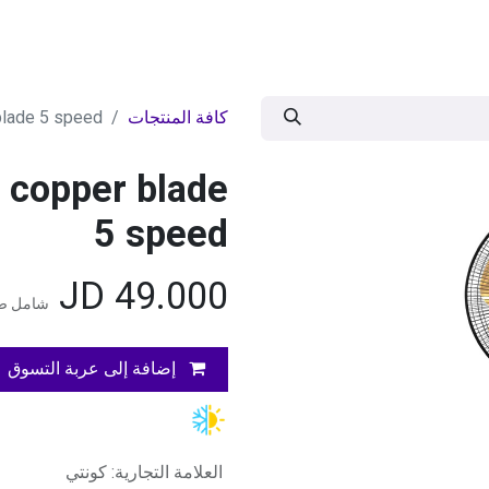
ات
BRANDS
موسمية
اقوى العروض
مج
كافة المنتجات
 blade 5 speed
6 copper blade
5 speed
JD
49.000
شامل ضر
إضافة إلى عربة التسوق
العلامة التجارية
:
كونتي