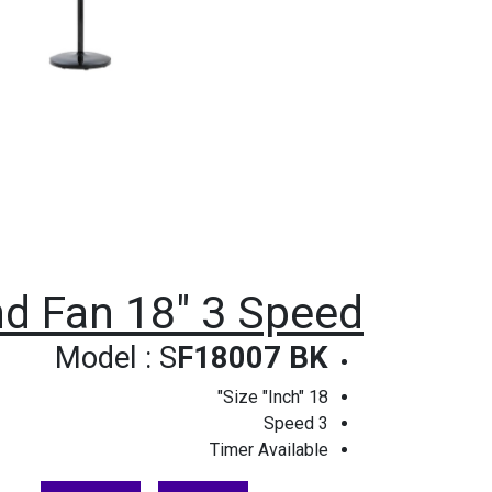
nd Fan 18" 3 Speed
Model : S
F18007 BK
Size "Inch" 18"
Speed 3
Timer Available