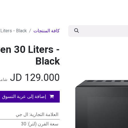
ات
BRANDS
موسمية
اقوى العروض
مج
كافة المنتجات
iters - Black
n 30 Liters -
Black
JD
129.000
شامل
إضافة إلى عربة التسوق
العلامة التجارية
:
ال جي
سعة الفرن (لتر)
:
30