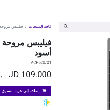
ات
BRANDS
موسمية
اقوى العروض
مج
كافة المنتجات
فيليبس مروحة برجية 
أسود
ACP620/01
JD
109.000
شامل 
إضافة إلى عربة التسوق