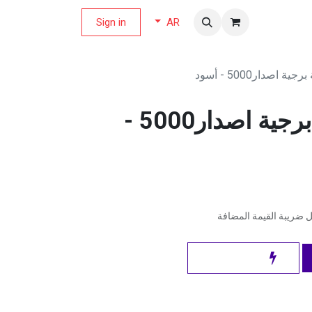
لة العروض
Sign in
AR
اصدار5000 - أسود
فيليبس مروحة برجية اصدار5000 -
ضريبة القيمة المضافة