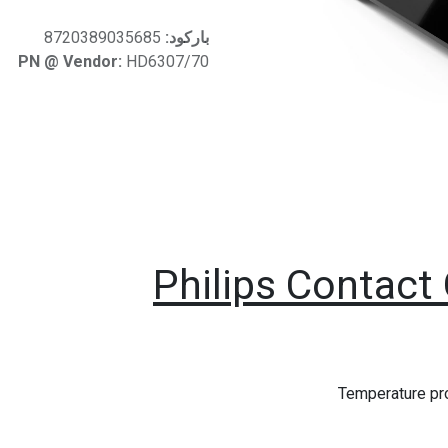
باركود:
8720389035685
PN @ Vendor:
HD6307/70
Philips Contact 
Temperature pro