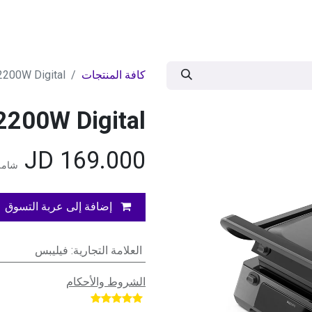
ات
BRANDS
موسمية
اقوى العروض
مج
كافة المنتجات
 2200W Digital
 2200W Digital
JD
169.000
شامل 
إضافة إلى عربة التسوق
العلامة التجارية
:
فيليبس
الشروط والأحكام
​