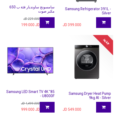
سامسونج ساوندبار فئة ب 650
Samsung Refrigerator 391L -
مكبر صوت
Silver
JD
229.000
199.000
JD
JD
399.000
جديد
85" Samsung LED Smart TV 4K
Samsung Dryer Heat Pump
- U8000F
9kg AI - Silver
JD
1,499.000
999.000
JD
JD
549.000