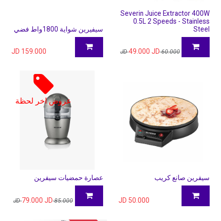
Severin Juice Extractor 400W
0.5L 2 Speeds - Stainless
Steel
سيفيرين شواية 1800واط فضي
JD
159.000
49.000
JD
JD
60.000
عروض اخر لحظة
سيفرين صانع كريب
عصارة حمضيات سيفرين
79.000
JD
JD
50.000
JD
85.000