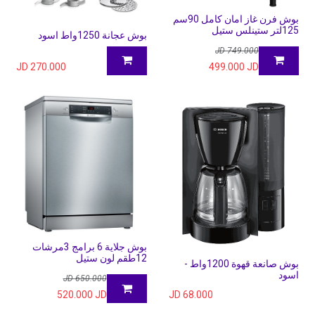
بوش فرن غاز امان كامل 90سم
125لتر ستينلس ستيل
بوش عجانة 1250واط اسود
JD
749.000
JD
270.000
499.000
JD
بوش جلاية 6 برامج 3مرشات
12طقم لون ستيل
بوش صانعة قهوة 1200واط -
اسود
JD
650.000
520.000
JD
JD
68.000