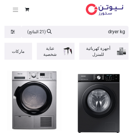
(21 النتائج)
أجهزة كهربائية
عناية
ماركات
للمنزل
شخصية