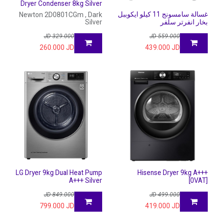
Dryer Condenser 8kg Silver
غسالة سامسونج 11 كيلو ايكوببل
Newton 2D0801CGm , Dark
بخار انفرتر سلفر
Silver
JD
329.000
JD
559.000
260.000
JD
439.000
JD
LG Dryer 9kg Dual Heat Pump
Hisense Dryer 9kg A+++
A+++ Silver
[0VAT]
JD
849.000
JD
499.000
799.000
JD
419.000
JD