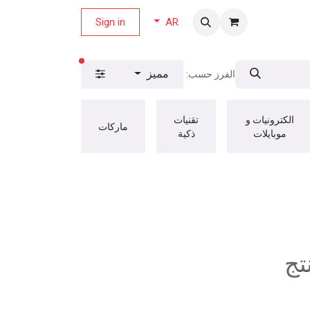
لة العروض
Sign in
AR
عوامل التصفية ال
مميز
الفرز حسب:
الكترونيات و
تقنيات
ماركات
موبايلات
ذكية
تج