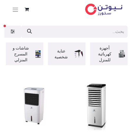
عوا
أجهزة
شاشات و
عناية
كهربائية
المسرح
شخصية
للمنزل
المنزلي