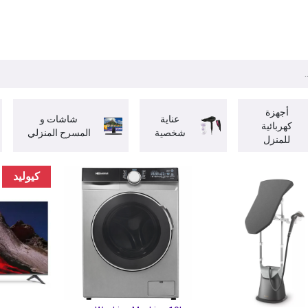
ات
BRANDS
موسمية
اقوى العروض
مج
أجهزة
عناية
شاشات و
كهربائية
شخصية
المسرح المنزلي
للمنزل
كيوليد