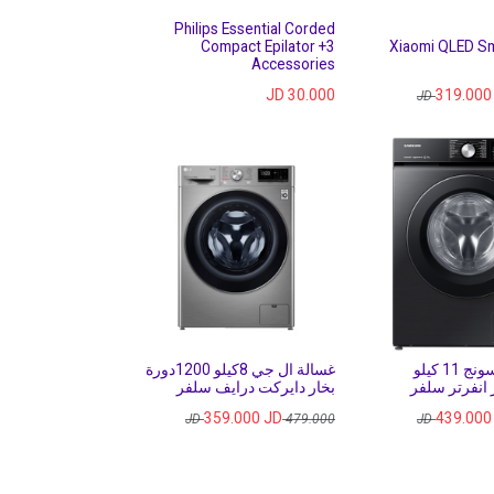
Philips Essential Corded
Compact Epilator +3
55" Xiaomi QLED 
Accessories
JD
30.000
319.000
غسالة سامسونج 11 كيلو
غسالة ال جي 8كيلو 1200دورة
 انفرتر سلفر
بخار دايركت درايف سلفر
359.000
JD
439.000
JD
479.000