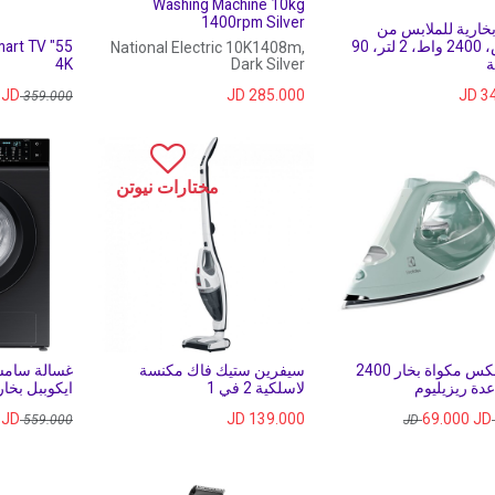
Washing Machine 10kg
1400rpm Silver
خارية للملابس من
فيليبس، 2400 واط، 2 لتر، 90
Smart TV
National Electric 10K1408m,
ة
Dark Silver
4K
JD
JD
285.000
JD
3
JD
359.000
مختارات نيوتن
الكترولكس مكواة بخار 2400
سيفرين ستيك فاك مكنسة
دة ريزيليوم
لاسلكية 2 في 1
ايكوببل بخار
JD
JD
139.000
69.000
JD
JD
559.000
JD