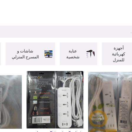
ات
BRANDS
موسمية
اقوى العروض
مج
أجهزة
عناية
شاشات و
كهربائية
شخصية
المسرح المنزلي
للمنزل