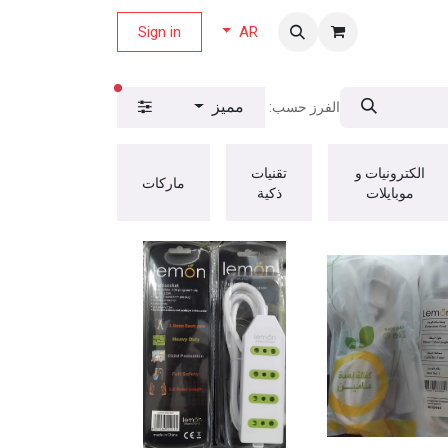
لة العروض
Sign in
AR
عوامل التصفية ال
مميز
الفرز حسب:
الكترونيات و
تقنيات
ماركات
موبايلات
ذكية