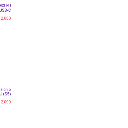
933 EU
USB-C
12.000
sion 5
U (S5)
12.000