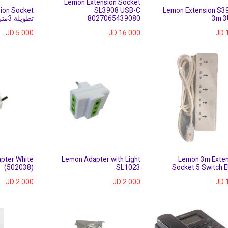
Lemon Extension Socket
ion Socket
SL3908 USB-C
Lemon Extension S3
3m 3
8027065439080
تطويلة 3متر
JD
5.000
JD
16.000
JD
pter White
Lemon Adapter with Light
Lemon 3m Exten
(502038)
SL1023
Socket 5 Switch E
JD
2.000
JD
2.000
JD