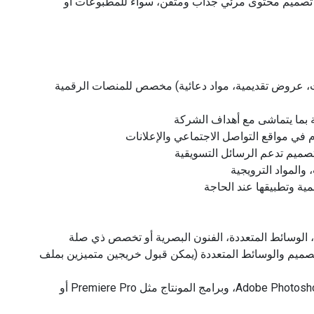
 تصميم محتوى مرئي جذاب ومتقن، سواء للمطبوعات أو
ت، عروض تقديمية، مواد دعائية) مخصص للمنصات الرقمية
ية بما يتماشى مع أهداف الشركة
 في مواقع التواصل الاجتماعي والإعلانات
تصميم تدعم الرسائل التسويقية
والمواد الترويجية
ية وتطبيقها عند الحاجة
، الوسائط المتعددة، الفنون البصرية أو تخصص ذي صلة
صميم والوسائط المتعددة (يمكن قبول خريجين متميزين بملف
• إتقان برامج التصميم مثل Adobe Photoshop, Illustrator, InDesign، وبرامج المونتاج مثل Premiere Pro أو