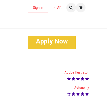
لة العروض
Sign in
AR
Ap​​​​ply N​​ow
Adobe Illustrator
Autonomy