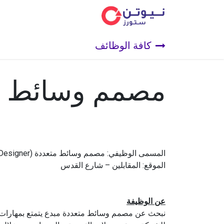
الفئ
كافة الوظائف
مصمم وسائط م
المسمى الوظيفي: مصمم وسائط متعددة (Multimedia Designer)
الموقع: المقابلين – شارع القدس
عن الوظيفة
نبحث عن مصمم وسائط متعددة مبدع يتمتع بمهارات فن