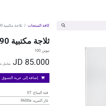
ات
BRANDS
موسمية
اقوى العروض
مج
كافة المنتجات
ثلاجة مكتبية 90 لتر ابيض
ثلاجة مكتبية 90 لتر ابيض
نيوتن 100
JD
85.000
شامل ضر
إضافة إلى عربة التسوق
فئة المناخ
:
ST
غاز التبريد
:
R600a