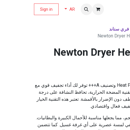
لة العروض
Sign in
AR
 فري ستاند
Newton Dryer H
Newton Dryer H
نشافة نيوتن 10 كجم بتقنية Heat Pump وتصنيف A+++ توفر لك أداء تجفيف قوي مع
نية المضخة الحرارية، تحافظ النشافة على درجة
 دون الإضرار بالأقمشة. تعتبر هذه التقنية الخيار
جفيف فعال واقتصادي.
افة مزودة بسعة كبيرة 10 كجم، مما يجعلها مناسبة للأحمال الكبيرة والبطانيات.
ضفي لمسة عصرية على أي غرفة غسيل. كما تتضمن