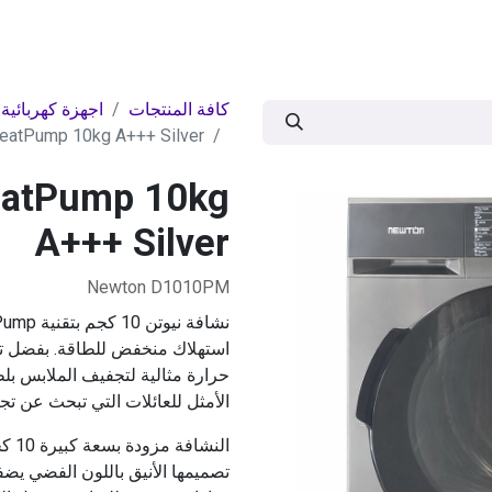
ات
BRANDS
موسمية
اقوى العروض
مج
كافة المنتجات
اجهزة كهربائية
eatPump 10kg A+++ Silver
eatPump 10kg
A+++ Silver
Newton D1010PM
استهلاك منخفض للطاقة. بفضل تق
حرارة مثالية لتجفيف الملابس بلطف
الأمثل للعائلات التي تبحث عن ت
النش
تصميمها الأنيق باللون الفضي ي