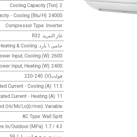
Cooling Capacity (Ton)
:
2
city - Cooling (Btu/H)
:
24000
Compressor Type
:
Inverter
غاز التبريد
:
R32
حامي \ بارد
:
Heating & Cooling
ower Input, Cooling (W)
:
2600
ower Input, Heating (W)
:
2400
فولت(V)
:
220-240
ted Current - Cooling (A)
:
11.5
ated Current - Heating (A)
:
11
d (Hi/Mi/Lo)(r/min)
:
Variable
AC Type
:
Wall Split
e In/Outdoor (MPa)
:
1.7 / 4.3
مستوى ضجيج (ديسبل)
:
59