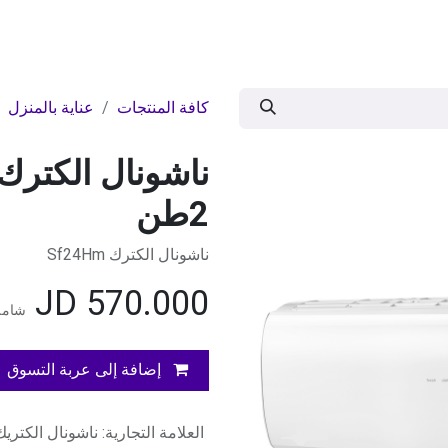
ات
BRANDS
موسمية
اقوى العروض
مج
كافة المنتجات
عناية بالمنزل
ناشونال الكترك
2طن
ناشونال الكترك Sf24Hm
JD
570.000
شامل
إضافة إلى عربة التسوق
العلامة التجارية
:
ناشونال الكتريك