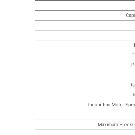
Capa
P
P
Ra
R
Indoor Fan Motor Spee
Maximum Pressur