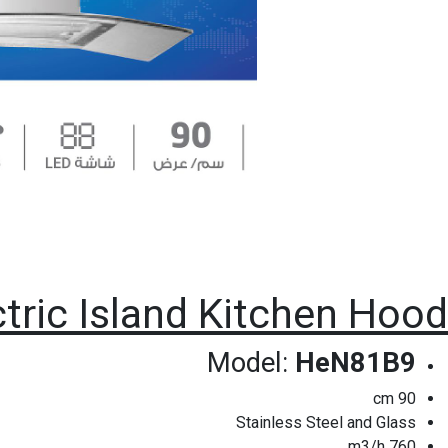
ctric Island Kitchen Hood
Model:
HeN81B9
90 cm
Stainless Steel and Glass
760 m3/h