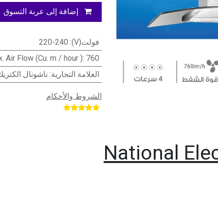
إضافة إلى عربة التسوق
فولت(V)
:
220-240
. Air Flow (Cu. m / hour )
:
760
العلامة التجارية
:
ناشونال الكتريك
الشروط والأحكام
​
National Ele