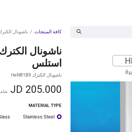
ات
BRANDS
موسمية
اقوى العروض
مج
كافة المنتجات
ناشونال الكترك شفاط
استلس
ناشونال الكترك HeN81B9
JD
205.000
شامل
MATERIAL TYPE
Glass
Stainless Steel