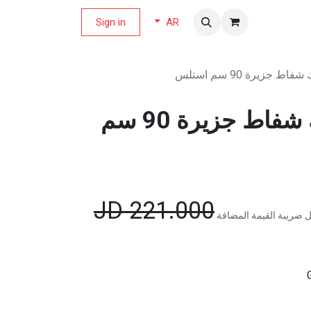
لة العروض
Sign in
AR
 جزيرة 90 سم استلس
ناشونال الكترك شفاط جزيرة 90 سم
JD
221.000
 ضريبة القيمة المضافة