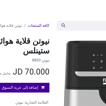
ات
BRANDS
موسمية
اقوى العروض
مج
كافة المنتجات
نيوتن قلاية هوائية 8لتر 1800 وات 
ستينلس
نيوتن 8850
JD
70.000
شامل ضر
إضافة إلى عربة التسوق
العلامة التجارية
:
نيوتن