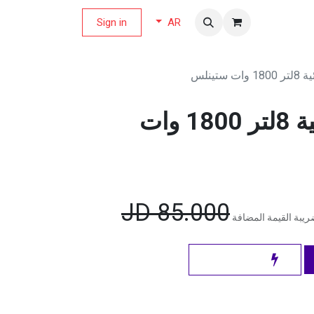
لة العروض
Sign in
AR
ستينلس
نيوتن قلاية هوائية 8لتر 1800 وات
JD
85.000
يبة القيمة المضافة