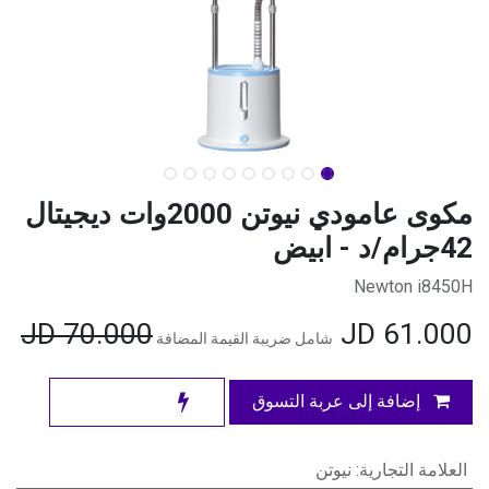
مكوى عامودي نيوتن 2000وات ديجيتال
42جرام/د - ابيض
Newton i8450H
JD
70.000
JD
61.000
شامل ضريبة القيمة المضافة
إضافة إلى عربة التسوق
العلامة التجارية
:
نيوتن