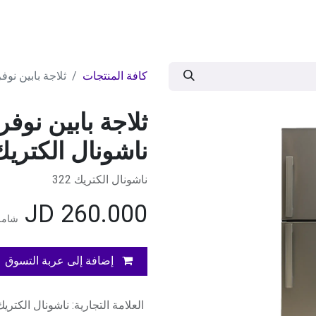
ات
BRANDS
موسمية
اقوى العروض
مج
كافة المنتجات
ثلاجة بابين نوفرست سلفر 45
ناشونال الكتريك
ناشونال الكتريك 322
JD
260.000
شامل
إضافة إلى عربة التسوق
العلامة التجارية
:
ناشونال الكتريك