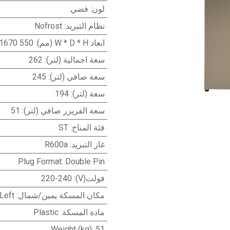
لون
:
فضي
نظام التبريد
:
Nofrost
ابعاد W * D * H (مم)
:
550 x 610 x 1670
سعة اجمالية (لتر)
:
262
سعة صافي (لتر)
:
245
سعة (لتر)
:
194
سعة الفريزر صافي (لتر)
:
51
فئة المناخ
:
ST
غاز التبريد
:
R600a
Plug Format
:
Double Pin
فولت(V)
:
220-240
مكان المسكة يمين/شمال
:
Left
مادة المسكة
:
Plastic
Weight (kg)
:
51