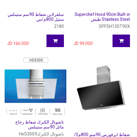
Superchef Hood 90cm Built-in
سلفرلاين شفاط 90سم ستينلس
Stainless Steel طبش
ستيل 800م/س
2180
SPFSH13ST90X
JD
166.000
JD
99.000
ناشونال الكترك شفاط زجاج
مائل 90سم ستينلس
ناشونال الكتركHeS30S9
شفاط ابرفورس 90سم 800م3/