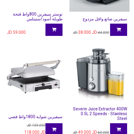
توستر سيفرين 800واط فتحة
سيفرين صانع وافل مزدوج
طويلة أسود/ستينلس
JD
59.000
38.000
JD
JD
44.000
Severin Juice Extractor 400W
0.5L 2 Speeds - Stainless
سيفيرين شواية 1800واط فضي
Steel
JD
159.000
118.000
JD
49.000
JD
JD
60.000