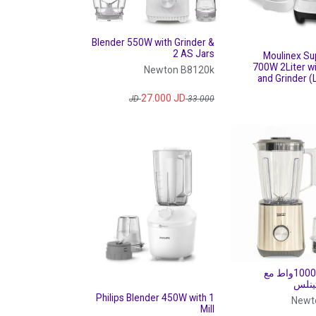
Blender 550W with Grinder &
2 AS Jars
Moulinex Su
700W 2Liter wi
Newton B8120k
and Grinder 
27.000
JD
JD
33.000
نيوتن خلاط 1000واط مع
ينلس
Philips Blender 450W with 1
Newt
Mill