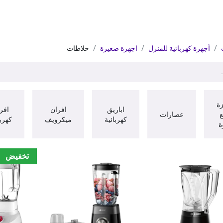
ات
BRANDS
موسمية
اقوى العروض
مج
أجهزة كهربائية للمنزل
اجهزة صغيرة
خلاطات
ة
اباريق
افران
افر
عصارات
كهربائية
ميكرويف
كهربا
ة
تخفيض