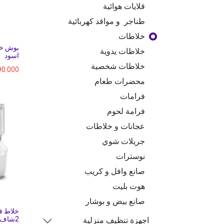
قلايات هوائية
طناجر و مواقد كهربائية
خلاطات
خلاطات يدوية
اسود
خلاطات شخصية
90.000
محضرات طعام
فرامات
فرامة لحوم
عجانات و خلاطات
جريلات شوي
نوسترات
صانع وافل و كريب
هوت بليت
صانع بيض و بوشار
2شاف + مطحنة
اجهزة تنظيف منزلية