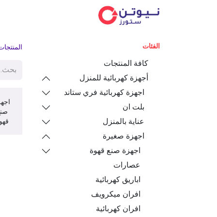
الفئ
الفئات
المنتجات
كافة المنتجات
أجهزة كهربائية للمنزل
اجهزة كهربائية فري ستاند
اجهز
بلت ان
صنع
عناية بالمنزل
قهو
اجهزة صغيرة
اجهزة صنع قهوة
عصارات
اباريق كهربائية
افران ميكرويف
افران كهربائية