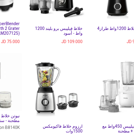
perBlender
بوش خلاط 1200واط طراز4
خلاط فيليبس برو بليند 1200
th 2 Grater
واط - أسود
(LM207125)
JD
75.000
JD
109.000
JD
مطحنة - ست
خلاط فيليبس 450واط مع
ارزوم خلاط فاكيومكس
on B8140K
1500وات