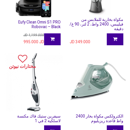
مكواة بخارية للملابس من
Eufy Clean Omni S1 PRO
فيليبس، 2400 واط، 2 لتر، 90 غ/
Robovac – Black
دقيقة
JD
1,199.000
995.000
JD
JD
349.000
مختارات نيوتن
الكترولكس مكواة بخار 2400
سيفرين ستيك فاك مكنسة
واط قاعدة ريزيليوم
لاسلكية 2 في 1