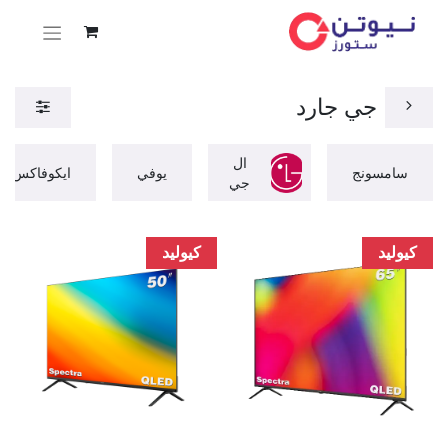
جي جارد
ال
سامسونج
يوفي
ايكوفاكس
جي
كيوليد
كيوليد