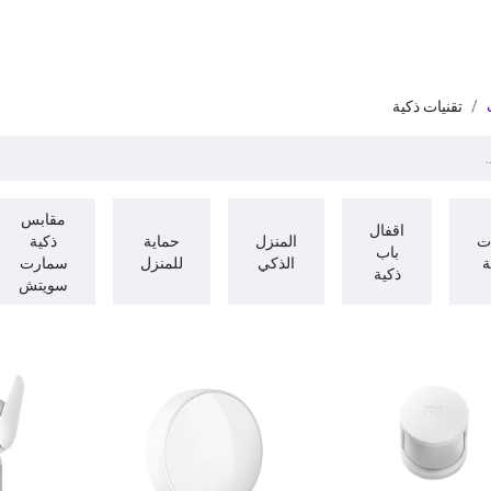
ات
BRANDS
موسمية
اقوى العروض
مج
تقنيات ذكية
مقابس
اقفال
ت
المنزل
حماية
ذكية
باب
ة
الذكي
للمنزل
سمارت
ذكية
سويتش