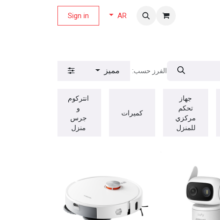
لة العروض
Sign in
AR
مميز
الفرز حسب:
جهاز
انتركوم
تحكم
و
كميرات
مركزي
جرس
للمنزل
منزل