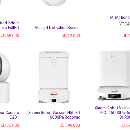
Mi Motion 
ired Indoor
YTC4
era FullHD
Mi Light Detection Sensor
JD
59.000
JD
12.000
JD
Xiaomi Robot Vacu
oor Camera
Xiaomi Robot Vacuum H50 EU
PRO 15000Pa R
C201
10000Pa Robovac
BHR0
JD
35.000
JD
599.000
JD
6