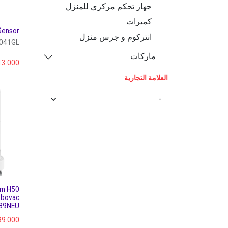
جهاز تحكم مركزي للمنزل
كميرات
Sensor
انتركوم و جرس منزل
041GL
ماركات
13.000
العلامة التجارية
um H50
obovac
89NEU
99.000