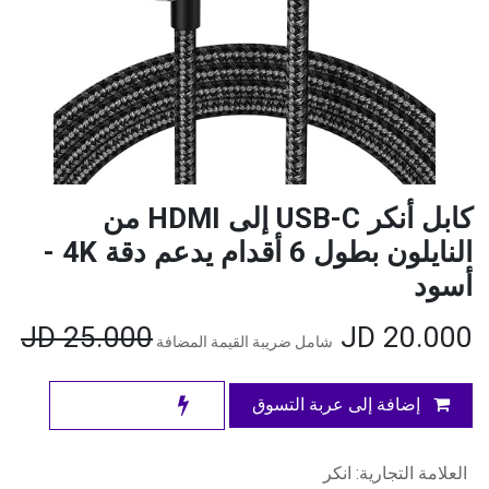
كابل أنكر USB-C إلى HDMI من
النايلون بطول 6 أقدام يدعم دقة 4K -
أسود
JD
25.000
JD
20.000
شامل ضريبة القيمة المضافة
إضافة إلى عربة التسوق
العلامة التجارية
:
انكر