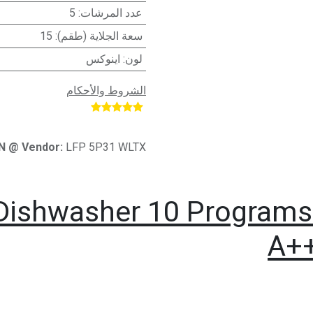
عدد المرشات
:
5
سعة الجلاية (طقم)
:
15
لون
:
اينوكس
الشروط والأحكام
​
N @ Vendor:
LFP 5P31 WLTX
 Dishwasher 10 Programs
A++