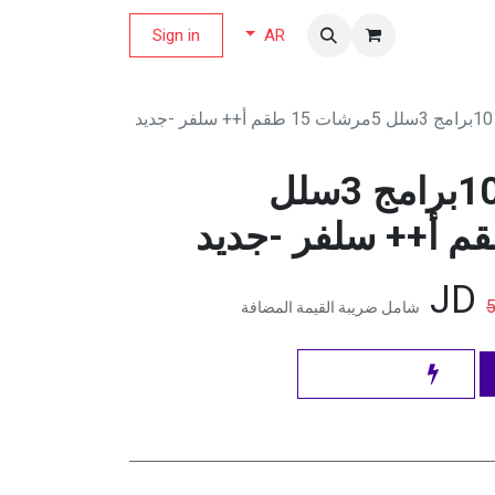
لة العروض
Sign in
AR
د
اريستون جلاية 10برامج 3سلل
شامل ضريبة القيمة المضافة