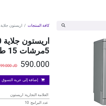
ات
BRANDS
موسمية
اقوى العروض
مج
كافة المنتجات
اريستون جلاية 10برامج 3سلل 5مرشات 15 طقم أ++ سلفر -جدي
5مرشات 15 طقم أ++ سلفر -جديد
JD
590.000
599.000
JD
إضافة إلى عربة التسوق
العلامة التجارية
:
اريستون
عدد البرامج
:
10