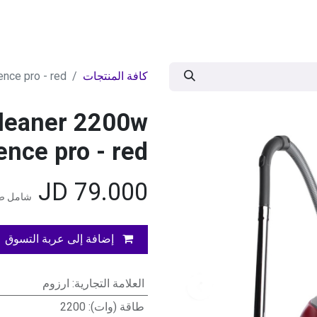
ات
BRANDS
موسمية
اقوى العروض
مج
كافة المنتجات
nce pro - red
leaner 2200w
lence pro - red
JD
79.000
شامل ضر
إضافة إلى عربة التسوق
العلامة التجارية
:
ارزوم
طاقة (وات)
:
2200