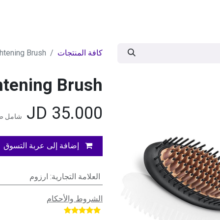
ات
BRANDS
موسمية
اقوى العروض
مج
كافة المنتجات
htening Brush
htening Brush
JD
35.000
شامل ضر
إضافة إلى عربة التسوق
العلامة التجارية
:
ارزوم
الشروط والأحكام
​