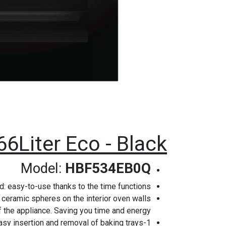
6Liter Eco - Black
Model:
HBF534EB0Q
d: easy-to-use thanks to the time functions.
 ceramic spheres on the interior oven walls
f the appliance. Saving you time and energy.
1-stage normal telescopic rails: for safe, easy insertion and removal of baking trays.