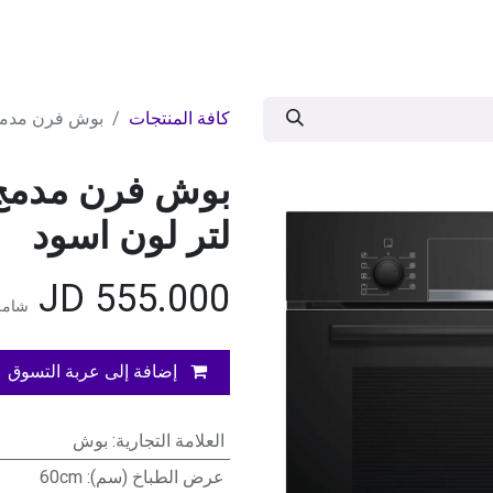
ات
BRANDS
موسمية
اقوى العروض
مج
كافة المنتجات
بوش فرن مدمج كهربائي 60 س
لتر لون اسود
JD
555.000
شامل 
إضافة إلى عربة التسوق
العلامة التجارية
:
بوش
عرض الطباخ (سم)
:
60cm