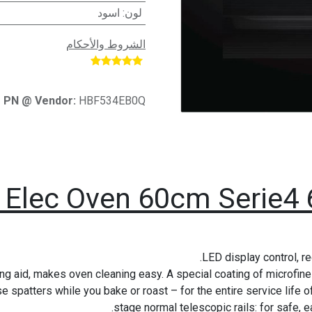
لون
:
اسود
الشروط والأحكام
​
PN @ Vendor:
HBF534EB0Q
n Elec Oven 60cm Serie4 6
LED display control, re
ng aid, makes oven cleaning easy. A special coating of microfine
 spatters while you bake or roast – for the entire service life o