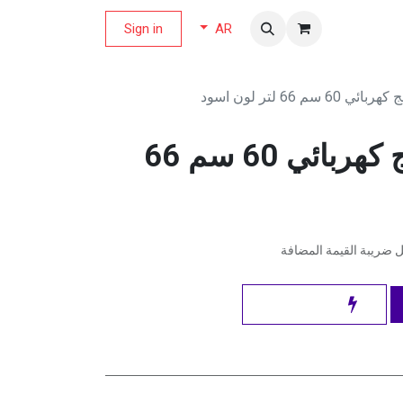
لة العروض
Sign in
AR
م 66 لتر لون اسود
بوش فرن مدمج كهربائي 60 سم 66
ضريبة القيمة المضافة