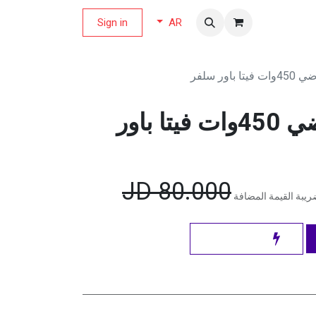
لة العروض
Sign in
AR
اور سلفر
بوش خلاط رياضي 450وات فيتا باور
JD
80.000
يبة القيمة المضافة