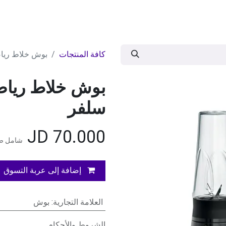
ات
BRANDS
موسمية
اقوى العروض
مج
كافة المنتجات
بوش خلاط رياضي 450وات فيتا ب
سلفر
JD
70.000
شامل ضر
إضافة إلى عربة التسوق
العلامة التجارية
:
بوش
الشروط والأحكام