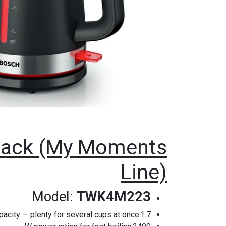
Black (My Moments
Line)
Model:
TWK4M223
1.7 L capacity — plenty for several cups at once