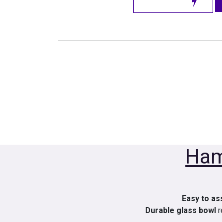
Ham
Easy to a
Durable glass bowl
r