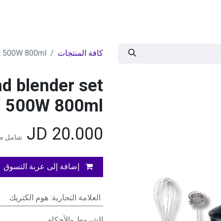
ات
BRANDS
موسمية
اقوى العروض
مج
كافة المنتجات
et 500W 800ml
d blender set
500W 800ml
JD
20.000
شامل ضر
إضافة إلى عربة التسوق
العلامة التجارية
:
هوم الكتريك
الشروط والأحكام