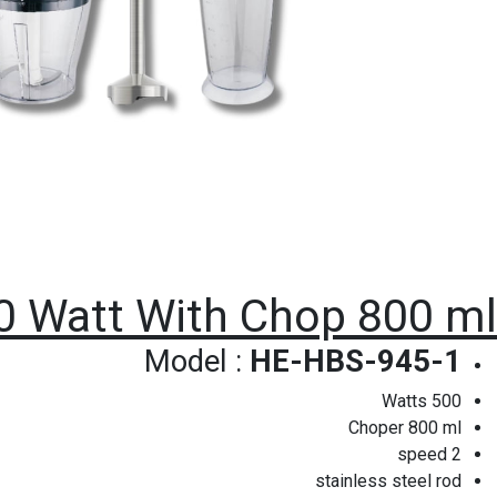
0 Watt With Chop 800 ml
Model :
HE-HBS-945-1
500 Watts
Choper 800 ml
2 speed
stainless steel rod