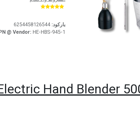
​
باركود:
6254458126544
PN @ Vendor:
HE-HBS-945-1
lectric Hand Blender 50