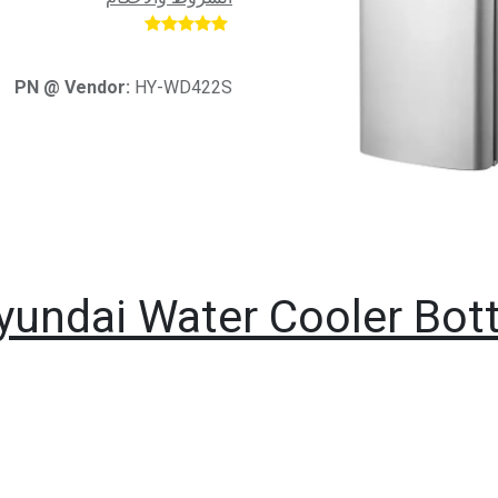
​
PN @ Vendor:
HY-WD422S
yundai Water Cooler Bot