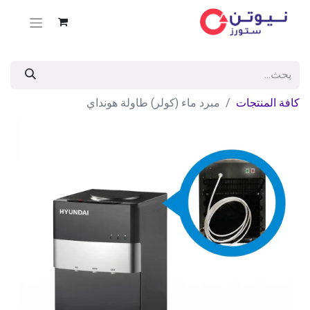
كافة المنتجات
مبرد ماء (كولر) طاولة هونداي