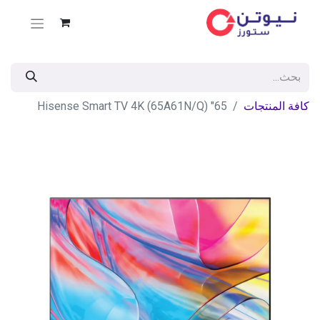
كافة المنتجات
65" Hisense Smart TV 4K (65A61N/Q)