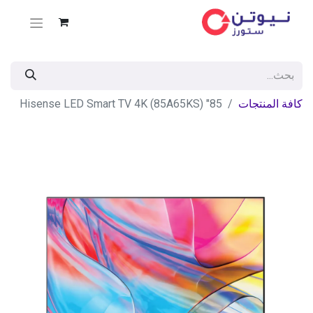
كافة المنتجات
85" Hisense LED Smart TV 4K (85A65KS)