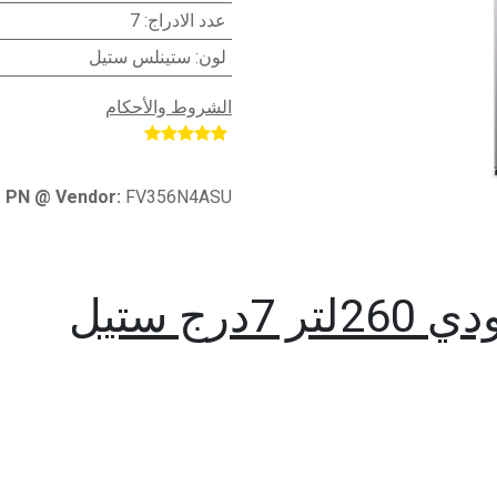
عدد الادراج
:
7
لون
:
ستينلس ستيل
الشروط والأحكام
​
PN @ Vendor:
FV356N4ASU
ج ستيل