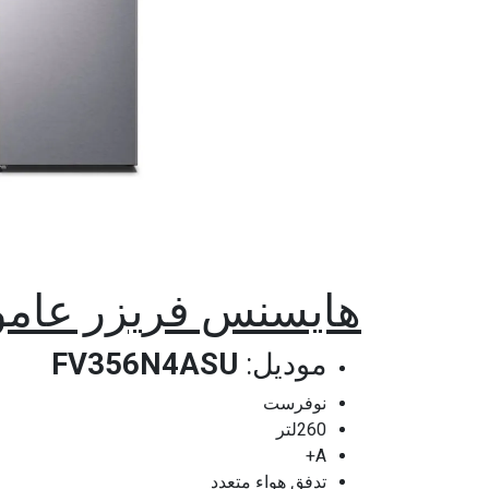
هايسنس فريزر عامودي 260لتر 7در
موديل:
FV356N4ASU
نوفرست
260لتر
A+
تدفق هواء متعدد