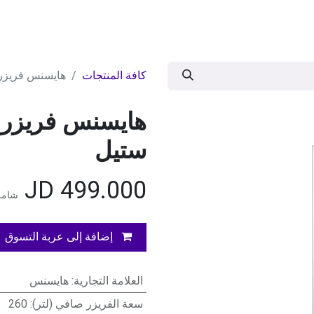
ات
BRANDS
موسمية
اقوى العروض
مج
كافة المنتجات
هايسنس فريزر عامودي 60
ستيل
JD
499.000
شامل
إضافة إلى عربة التسوق
العلامة التجارية
:
هايسنس
سعة الفريزر صافي (لتر)
:
260