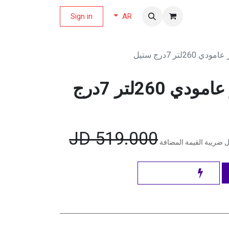
لة العروض
Sign in
AR
2لتر 7درج ستيل
هايسنس فريزر عامودي 260لتر 7درج
JD
519.000
 ضريبة القيمة المضافة