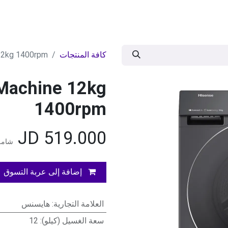
ات
BRANDS
موسمية
اقوى العروض
مج
كافة المنتجات
12kg 1400rpm
Machine 12kg
1400rpm
JD
519.000
شامل 
إضافة إلى عربة التسوق
العلامة التجارية
:
هايسنس
سعة الغسيل (كيلو)
:
12