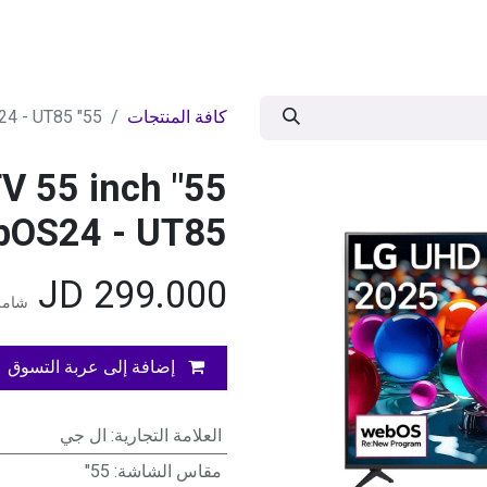
ات
BRANDS
موسمية
اقوى العروض
مج
كافة المنتجات
55" LG UHD 4k Smart TV 55 inch AI HDR10 webOS24 - UT85
 TV 55 inch
bOS24 - UT85
JD
299.000
شامل 
إضافة إلى عربة التسوق
العلامة التجارية
:
ال جي
مقاس الشاشة
:
55"