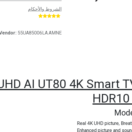
الشروط والأحكام
​
Vendor:
55UA85006LA.AMNE
 UHD AI UT80 4K Smart T
HDR10
Mode
Real 4K UHD picture, Breat
Enhanced picture and soun