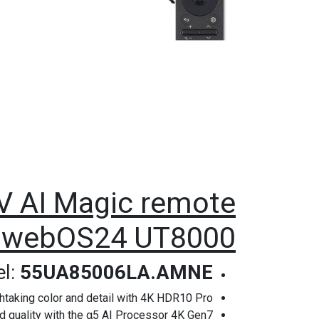
V AI Magic remote
 webOS24 UT8000
l:
55UA85006LA.AMNE
htaking color and detail with 4K HDR10 Pro
d quality with the α5 AI Processor 4K Gen7