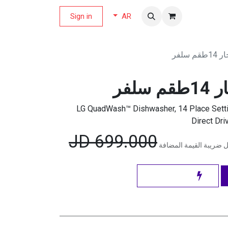
لة العروض
Sign in
AR
سلفر
لفر
LG QuadWash™ Dishwasher, 14 Place Setti
Direct Dri
JD
699.000
 ضريبة القيمة المضافة