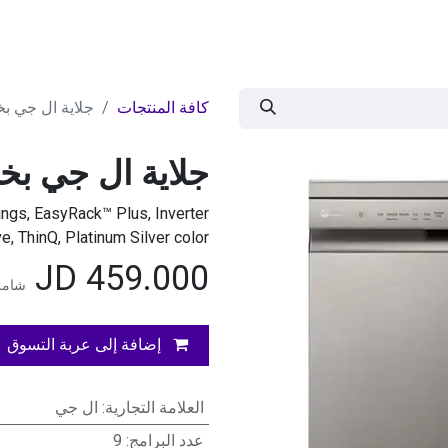
ات
BRANDS
موسمية
اقوى العروض
مج
كافة المنتجات
جلاية ال جي بخار 14طقم 
جلاية ال جي بخار 14طقم س
ngs, EasyRack™ Plus, Inverter
ve, ThinQ, Platinum Silver color
JD
459.000
شامل
إضافة إلى عربة التسوق
العلامة التجارية
:
ال جي
عدد البرامج
:
9