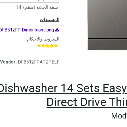
سعة الجلاية (طقم)
:
14
المستندات
DFB512FP Dimensions.png
الشروط والأحكام
​
Vendor:
DFB512FP.APZPELF
ishwasher 14 Sets EasyR
Direct Drive Th
Mod