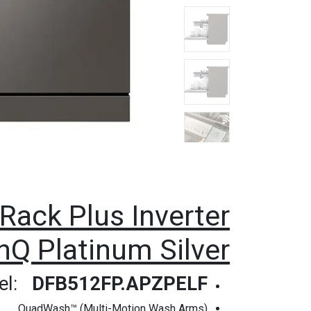
ack Plus Inverter
inQ Platinum Silver
el:
DFB512FP.APZPELF
QuadWash™ (Multi-Motion Wash Arms)