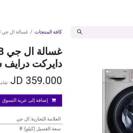
ات
BRANDS
موسمية
اقوى العروض
مج
كافة المنتجات
غسالة ال جي 8كيلو 1200دورة بخار دايركت درايف سلفر
دايركت درايف 
JD
359.000
شامل
إضافة إلى عربة التسوق
العلامة التجارية
:
ال جي
سعة الغسيل (كيلو)
:
8