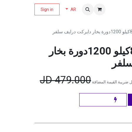
لة العروض
Sign in
AR
غسالة ال جي 8كيلو 1200دورة بخار
سلفر
JD
479.000
 ضريبة القيمة المضافة