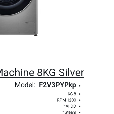
achine 8KG Silver
Model:
F2V3PYPkp
8 KG
1200 RPM
AI DD™
Steam™