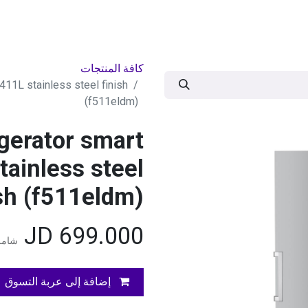
ات
BRANDS
موسمية
اقوى العروض
مج
كافة المنتجات
 411L stainless steel finish
(f511eldm)
igerator smart
tainless steel
ish (f511eldm)
JD
699.000
شامل 
إضافة إلى عربة التسوق