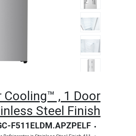
r Cooling™ , 1 Door
inless Steel Finish
C-F511ELDM.APZPELF