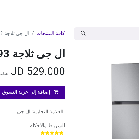
ات
BRANDS
موسمية
اقوى العروض
مج
كافة المنتجات
ال جى ثلاجة 493لتر تبريدباب - سلفر
ال جى ثلاجة 493لتر تبريدباب - سلفر
JD
529.000
شامل 
إضافة إلى عربة التسوق
العلامة التجارية
:
ال جي
الشروط والأحكام
​