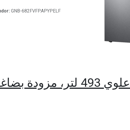
ndor:
GNB-682FVFP.APYPELF
ثلاجة إل جي بفريزر علوي 493 ل